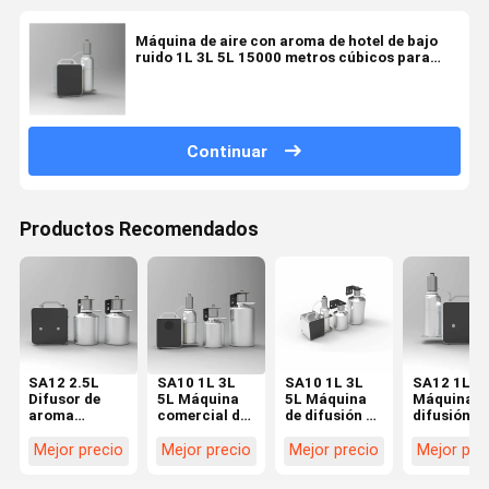
Máquina de aire con aroma de hotel de bajo
ruido 1L 3L 5L 15000 metros cúbicos para
HVAC
Continuar
Productos Recomendados
SA12 2.5L
SA10 1L 3L
SA10 1L 3L
SA12 1L
Difusor de
5L Máquina
5L Máquina
Máquina d
aroma
comercial de
de difusión de
difusión d
inteligente
difusión de
aire de olor,
olores HV
Máquina de
olores HVAC
Máquina de
inteligente
Mejor precio
Mejor precio
Mejor precio
Mejor pre
difusión de
para grandes
difusión de
sistema de
olores HVAC
áreas
aroma para el
entrega de