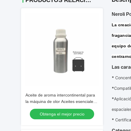
PRODUCTOS RELACIONADOS
Neroli P
La creaci
fragancia
equipo de
centrarno
Las cara
*
Concent
*
Compatib
Aceite de aroma intercontinental para
*
Aplicaci
la máquina de olor Aceites esenciales
de olor de lujo
espaciale
Obtenga el mejor precio
*
Certific
Categorí