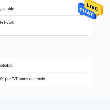
gociable
,
de hotel
otiable
% por T/T antes del envío