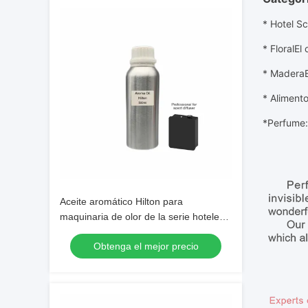
* Hotel Sc
* Floral
El 
* Madera
* Aliment
*
Perfume:
Aceite aromático Hilton para
maquinaria de olor de la serie hotelera
Aceites de fragancia de larga duración
Obtenga el mejor precio