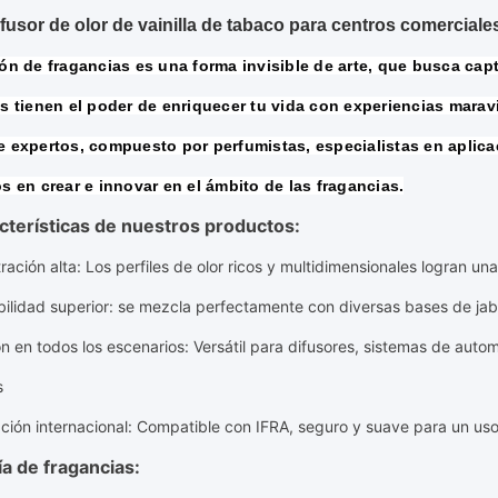
ifusor de olor de vainilla de tabaco para centros comerciale
ón de fragancias es una forma invisible de arte, que busca capt
s tienen el poder de enriquecer tu vida con experiencias marav
 expertos, compuesto por perfumistas, especialistas en aplicac
s en crear e innovar en el ámbito de las fragancias.
cterísticas de nuestros productos:
ración alta
: Los perfiles de olor ricos y multidimensionales logran un
ilidad superior
: se mezcla perfectamente con diversas bases de ja
ón en todos los escenarios
: Versátil para difusores, sistemas de aut
s
ación internacional
: Compatible con IFRA, seguro y suave para un us
a de fragancias: