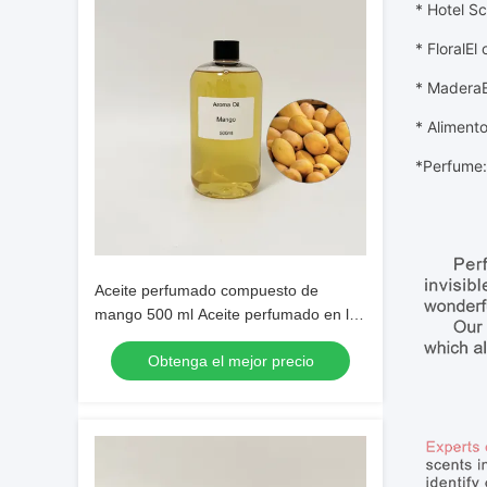
* Hotel Sc
* Floral
El 
* Madera
* Aliment
*
Perfume: 
Aceite perfumado compuesto de
mango 500 ml Aceite perfumado en la
fabricación de jabón / lavado de manos
Obtenga el mejor precio