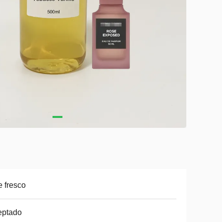
e fresco
eptado