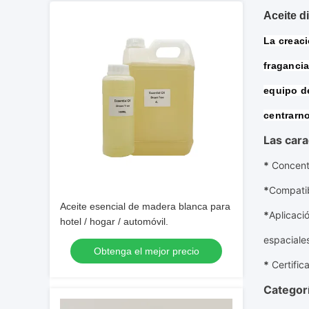
Aceite d
La creaci
fragancia
equipo de
centrarno
Las cara
*
Concent
*
Compatib
Aceite esencial de madera blanca para
*
Aplicaci
hotel / hogar / automóvil.
espaciale
Obtenga el mejor precio
*
Certific
Categorí