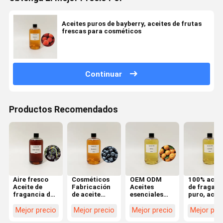
Aceites puros de bayberry, aceites de frutas
frescas para cosméticos
Continuar
Productos Recomendados
Aire fresco
Cosméticos
OEM ODM
100% aceit
Aceite de
Fabricación
Aceites
de fraganc
fragancia de
de aceite
esenciales
puro, acei
cereza negra,
esencial de
altamente
de fraganc
cuidado en el
arándanos
concentrados,
de coco pa
Mejor precio
Mejor precio
Mejor precio
Mejor pre
hogar Aceites
500 ml
aceite
lavar líqui